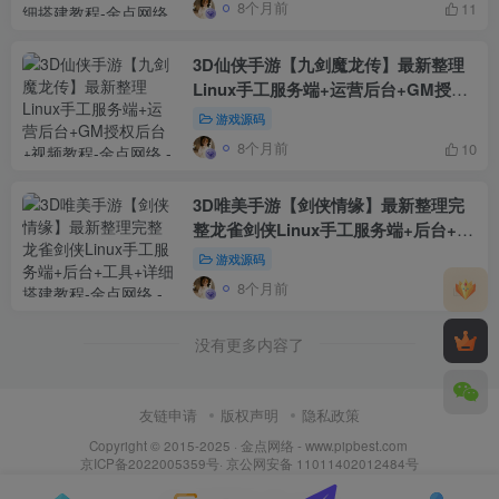
8个月前
11
3D仙侠手游【九剑魔龙传】最新整理
Linux手工服务端+运营后台+GM授权
后台+视频教程
游戏源码
8个月前
10
3D唯美手游【剑侠情缘】最新整理完
整龙雀剑侠Linux手工服务端+后台+工
具+详细搭建教程
游戏源码
8个月前
7
没有更多内容了
友链申请
版权声明
隐私政策
Copyright © 2015-2025 ·
金点网络 - www.pipbest.com
京ICP备2022005359号
·
京公网安备 11011402012484号