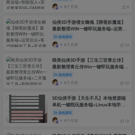
搭建教程
8个月前
9
仙侠3D手游倩女幽魂【聊斋妖魔道】
最新整理WIN一键即玩服务端+运营后
台+客户端解包工具+安卓苹果双端
游戏源码
8个月前
13
唯美仙侠3D手游【三生三世青丘传】
最新整理青丘传Win一键即玩服务端
+二开魔改工具+新版授权后台
游戏源码
8个月前
12
3D仙侠手游【天生不凡】本地资源端
单机一键既玩服务端+Linux本地学习
手工端+授权后台+本地注册+本地资源
游戏源码
+双端【站长亲测】
8个月前
12