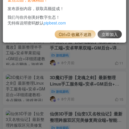
3D仙侠手游【全民斩仙2】最新整理
发布原创内容，获取高额提成！
Linux手工端_本地注册_安卓苹果双端
我们与你共创美好数字生态！
_GM授权后台_详细搭建教程
游戏源码
无特殊说明密码默认
pipbest.com
8个月前
9
Ctrl+D 收藏不迷路
立即加入
3D仙侠手游【龙武魔改】最新整理半
手工端+安卓苹果双端+GM后台+详细
搭建教程
游戏源码
8个月前
11
3D魔幻手游【龙魂之剑】最新整理
Linux手工服务端+安卓+GM后台+详
细搭建教程
游戏源码
8个月前
15
仙侠3D手游【仙变3又名牧仙记】最新
整理跨服双区完美修复商业端+智能假
人+安卓苹果双端+GM授权后台+详细
游戏源码