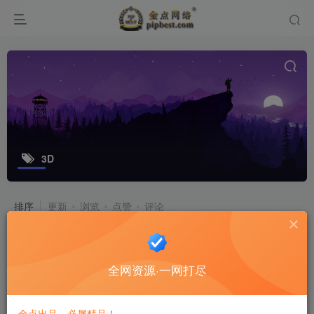
3D
排序
更新
浏览
点赞
评论
Q版3D换装手游【萝莉有杀气】最新
整理单机一键即玩镜像服务端_Linux
全网资源·一网打尽
手工端_GM后台_详细搭建教程
游戏源码
8个月前
10
金点出品，必属精品！