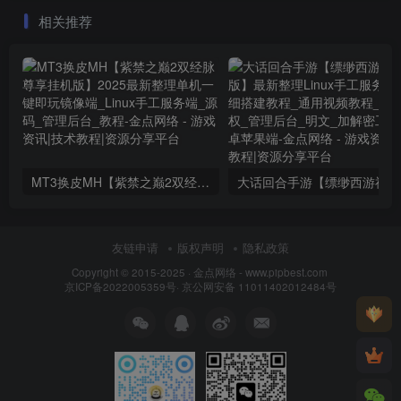
具和辅助
相关推荐
MT3换皮MH【紫禁之巅2双经脉尊享挂机版】2025最新整理单机一键即玩镜像端_Linux手工服务端_源码_管理后台_教程
大话回合
友链申请
版权声明
隐私政策
Copyright © 2015-2025 ·
金点网络 - www.pipbest.com
京ICP备2022005359号
·
京公网安备 11011402012484号