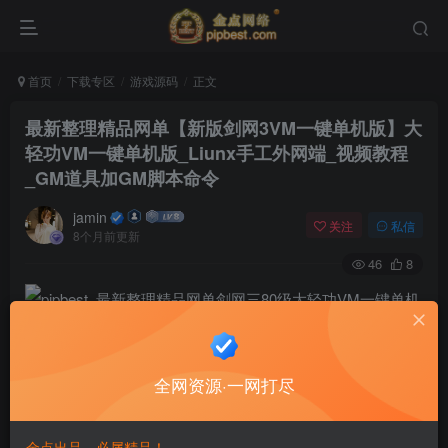
首页
下载专区
游戏源码
正文
最新整理精品网单【新版剑网3VM一键单机版】大
轻功VM一键单机版_Liunx手工外网端_视频教程
_GM道具加GM脚本命令
jamin
关注
私信
8个月前更新
46
8
全网资源·一网打尽
金点出品，必属精品！