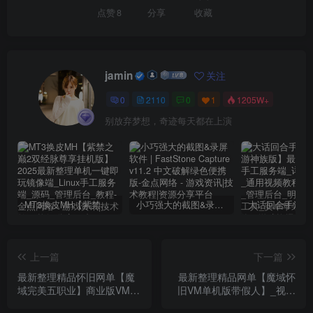
点赞
8
分享
收藏
jamin
关注
0
2110
0
1
1205W+
别放弃梦想，奇迹每天都在上演
MT3换皮MH【紫禁之巅2双经脉尊享挂机版】2025最新整理单机一键即玩镜像端_Linux手工服务端_源码_管理后台_教程
小巧强大的截图&录屏软件 | FastStone Capture v11.2 中文破解绿色便携版
上一篇
下一篇
最新整理精品怀旧网单【魔
最新整理精品网单【魔域怀
域完美五职业】商业版VM一
旧VM单机版带假人】_视频
键单机端_视频教程_GM工
教程_GM工具和辅助