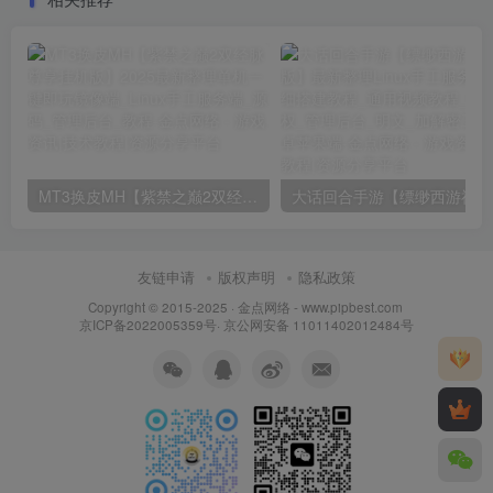
MT3换皮MH【紫禁之巅2双经脉尊享挂机版】2025最新整理单机一键即玩镜像端_Linux手工服务端_源码_管理后台_教程
大话回合
友链申请
版权声明
隐私政策
Copyright © 2015-2025 ·
金点网络 - www.pipbest.com
京ICP备2022005359号
·
京公网安备 11011402012484号