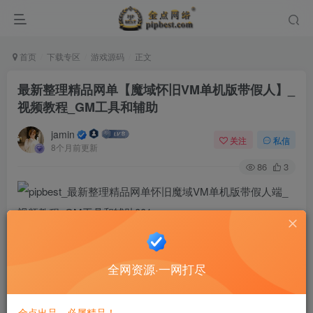
首页
下载专区
游戏源码
正文
最新整理精品网单【魔域怀旧VM单机版带假人】_
视频教程_GM工具和辅助
jamin
关注
私信
8个月前更新
86
3
全网资源·一网打尽
金点出品，必属精品！