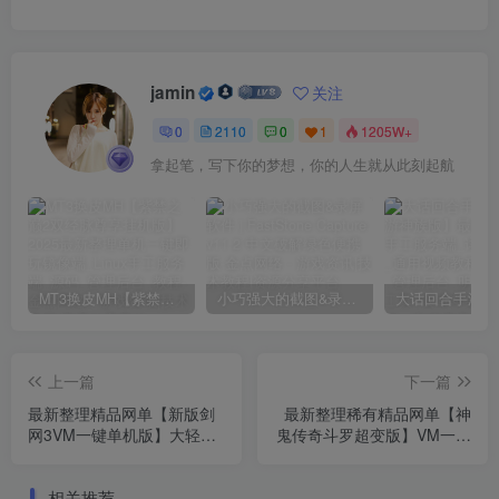
jamin
关注
0
2110
0
1
1205W+
拿起笔，写下你的梦想，你的人生就从此刻起航
MT3换皮MH【紫禁之巅2双经脉尊享挂机版】2025最新整理单机一键即玩镜像端_Linux手工服务端_源码_管理后台_教程
小巧强大的截图&录屏软件 | FastStone Capture v11.2 中文破解绿色便携版
上一篇
下一篇
最新整理精品网单【新版剑
最新整理稀有精品网单【神
网3VM一键单机版】大轻功
鬼传奇斗罗超变版】VM一键
VM一键单机版_Liunx手工外
单机端175级新宠物坐骑天
网端_视频教程_GM道具加
赋_视频教程_GM脚本命令_
相关推荐
GM脚本命令
全物品ID