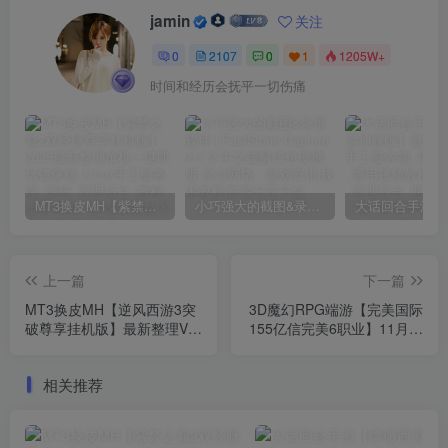
jamin
关注
0
2107
0
1
1205W+
时间和经历会抚平一切伤痛
MT3换皮MH【紫禁之巅2双经脉尊享挂机版】2025最新整理单机一键即玩镜像端_Linux手工服务端_源码_管理后台_教程
小巧强大的截图&录屏软件 | FastStone Capture v11.2 中文破解绿色便携版
上一篇
下一篇
MT3换皮MH【逆风西游3突
3D魔幻RPG端游【完美国际
破尊享挂机版】最新整理VM
155亿信完美6职业】11月最
单机一键端_Linux手工服务
新整理VM单机一键端_Linux
端_详细搭建教程_通用视频
手工服务端_详细搭建教程_
相关推荐
教程_GM后台_全套源码_安
通用视频教程_网页注册
卓苹果双端
_GM工具_PC客户端