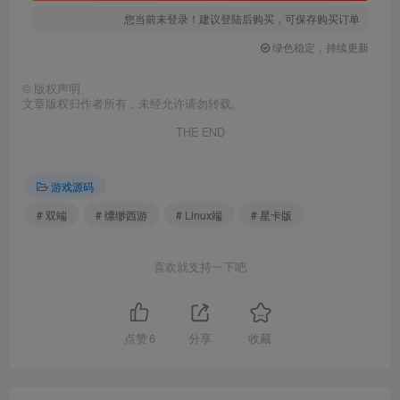
您当前未登录！建议登陆后购买，可保存购买订单
绿色稳定，持续更新
©
版权声明
文章版权归作者所有，未经允许请勿转载。
THE END
游戏源码
# 双端
# 缥缈西游
# Linux端
# 星卡版
喜欢就支持一下吧
点赞
6
分享
收藏