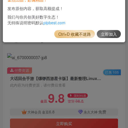
发布原创内容，获取高额提成！
我们与你共创美好数字生态！
无特殊说明密码默认
pipbest.com
Ctrl+D 收藏不迷路
立即加入
付费资源
已售 105
大话回合手游【缥缈西游星卡版】最新整理Linux手工服务端_详细搭建教程_管理后台_CDK授权后台_安卓苹果双端
此内容为付费资源，请付费后查看
9.8
限时特惠
38.8
金豆
金豆
6.8
免费
大神会员
金豆
永久大神
立即购买