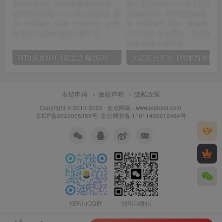
MT3换皮MH【紫禁之巅2双经脉尊享挂机版】2025最新整理单机一键即玩镜像端_Linux手工服务端_源码_管理后台_教程
大话回合
友链申请
版权声明
隐私政策
Copyright © 2015-2025 ·
金点网络 - www.pipbest.com
京ICP备2022005359号
·
京公网安备 11011402012484号
扫码加QQ群
扫码加微信
6