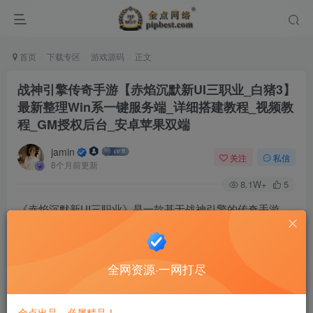
首页
下载专区
游戏源码
正文
战神引擎传奇手游【赤焰沉默新UI三职业_白猪3】
最新整理Win系一键服务端_详细搭建教程_视频教
程_GM授权后台_安卓苹果双端
jamin
关注
私信
8个月前更新
8.1W+
5
《赤焰沉默新UI三职业》是一款基于战神引擎的传奇手游，
内含白猪3玩法。资源提供Windows一键服务端，附带详细搭
建与视频教程、GM授权后台，支持安卓苹果双端。
全网资源·一网打尽
金点出品，必属精品！