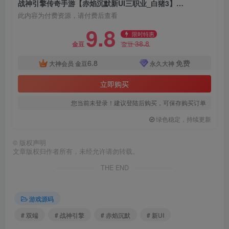
战神引擎传奇手游【赤焰沉默新UI三职业_白猪3】最新整理Win系一键服务端_详细搭建教程_视频教程_GM授权后台_安卓苹果双端
此内容为付费资源，请付费后查看
9.8
限时特惠
38.8
金豆
金豆
6.8
免费
大神会员
金豆
永久大神
立即购买
您当前未登录！建议登陆后购买，可保存购买订单
绿色稳定，持续更新
©
版权声明
文章版权归作者所有，未经允许请勿转载。
THE END
游戏源码
# 双端
# 战神引擎
# 赤焰沉默
# 新UI