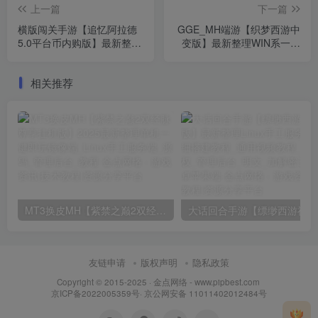
上一篇
下一篇
横版闯关手游【追忆阿拉德
GGE_MH端游【织梦西游中
5.0平台币内购版】最新整理
变版】最新整理WIN系一键
VM单机一键端_Linux手工服
服务端_详细搭建教程_外网
务端_详细搭建教程_通用视
教程_网关_内置GM工具_全
相关推荐
频教程_新GM管理授权后台
套源码_PC客户端
_配套表_攻略文档_安卓苹
果双端
MT3换皮MH【紫禁之巅2双经脉尊享挂机版】2025最新整理单机一键即玩镜像端_Linux手工服务端_源码_管理后台_教程
大话回合
友链申请
版权声明
隐私政策
Copyright © 2015-2025 ·
金点网络 - www.pipbest.com
京ICP备2022005359号
·
京公网安备 11011402012484号