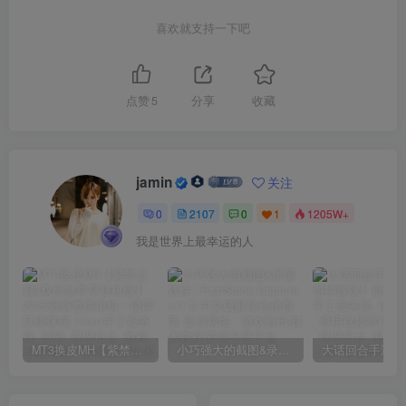
喜欢就支持一下吧
点赞
5
分享
收藏
jamin
关注
0
2107
0
1
1205W+
我是世界上最幸运的人
MT3换皮MH【紫禁之巅2双经脉尊享挂机版】2025最新整理单机一键即玩镜像端_Linux手工服务端_源码_管理后台_教程
小巧强大的截图&录屏软件 | FastStone Capture v11.2 中文破解绿色便携版